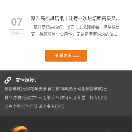
07
聚升高档烘焙纸｜让每一次烘焙都高级又安心
聚升高档烘焙纸，以匠心工艺赋能每一场烘焙盛
2026-05
宴，兼顾颜值与实用性，无论是家庭烘焙的仪式
感，还是商业...
查看更多
友情链接：
植物羊皮纸
|
印花羊皮纸
|
食品植物羊皮纸
|
硅化植物羊皮纸
|
食品防油纸
|
蛋糕杯专用纸
|
空气炸锅专用纸
|
卷口杯专用纸
|
原白字典纸圣经纸
|
说明书专用纸
|