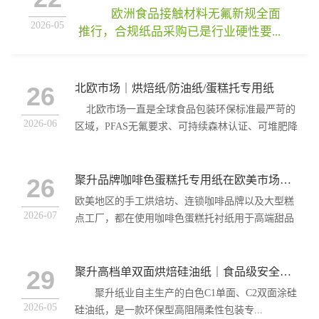
欧洲食品接触材料无氟新规全面
2026-05
推行，合规纸品采购已是行业硬性要...
...
[+查看详情]
26
北欧市场｜烘焙纸/防油纸/蛋糕托专用纸
北欧市场一直是全球食品包装环保标准最严苛的
2026-06
区域，PFAS无氟要求、可持续森林认证、可堆肥降
解...
26
聚升品牌咖啡色蛋糕托专用纸在欧美市场广受好评 ！
欧美地区的手工烘焙坊、连锁咖啡品牌以及大型糕
2026-07
点工厂，都在使用咖啡色蛋糕托衬纸用于高端甜品
包装。 聚升纸业...
29
聚升高档单双面烘焙硅油纸｜食品级安全，守护健康烘焙生活
聚升纸业自主生产的白色C1单面、C2双面涂硅
2026-05
硅油纸，是一款环保型高阻隔柔性包装专...